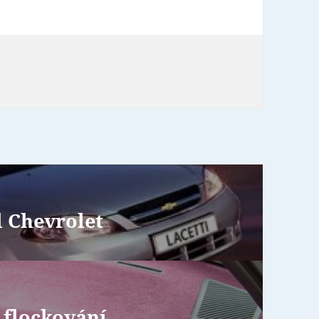
 Chevrolet
 flockování