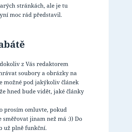
arých stránkách, ale je tu
ní moc rád představil.
abátě
 kdokoliv z Vás redaktorem
ihrávat soubory a obrázky na
e je možné pod jakýkoliv článek
že hned bude vidět, jaké články
to prosím omluvte, pokud
e směřovat jinam než má :)) Do
b už plně funkční.