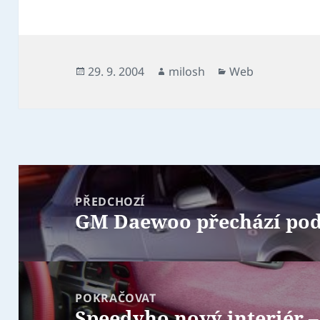
Publikováno:
29. 9. 2004
Autor:
milosh
Rubriky:
Web
Navigace
pro
PŘEDCHOZÍ
GM Daewoo přechází pod
příspěvek
Předchozí
příspěvek:
POKRAČOVAT
Speedyho nový interiér –
Následující