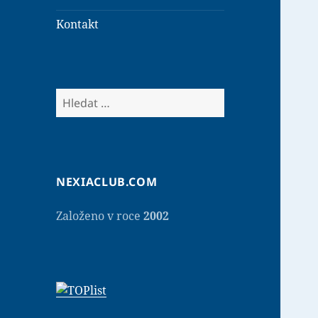
Kontakt
V
y
h
l
e
NEXIACLUB.COM
d
á
Založeno v roce
2002
v
á
n
í