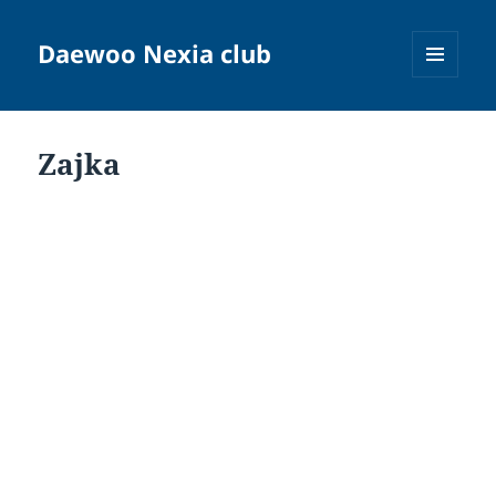
Daewoo Nexia club
MENU
A
WIDGETY
Zajka