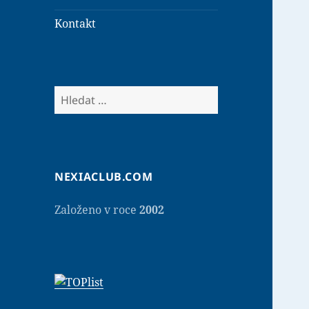
Kontakt
V
y
h
l
e
NEXIACLUB.COM
d
á
Založeno v roce
2002
v
á
n
í